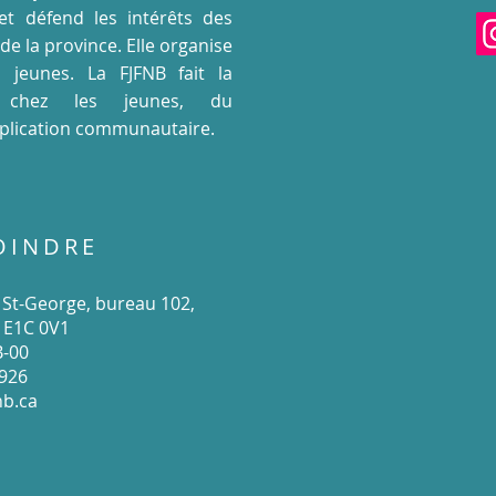
et défend les intérêts des
e la province. Elle organise
 jeunes. La FJFNB fait la
 chez les jeunes, du
mplication communautaire.
OINDRE
e St-George, bureau 102,
, E1C 0V1
B-00
0926
nb.ca