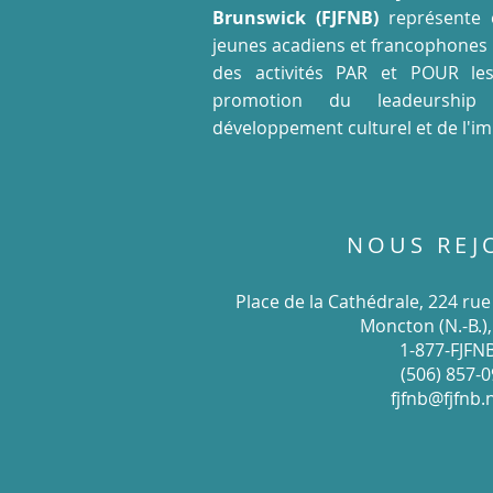
Brunswick (FJFNB)
représente 
jeunes acadiens et francophones d
des activités PAR et POUR les
promotion du leadeurship
développement culturel et de l'i
NOUS REJ
Place de la Cathédrale, 224 ru
Moncton (N.-B.)
1-877-FJFN
(506) 857-
fjfnb@fjfnb.