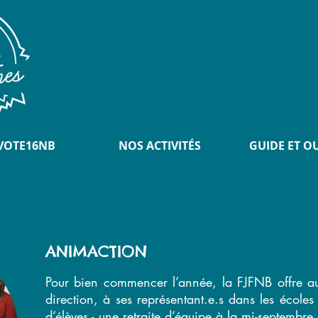
VOTE16NB
NOS ACTIVITÉS
GUIDE ET O
ANIMACTION
Pour bien commencer l’année, la FJFNB offre a
direction, à ses représentant.e.s dans les école
d’élèves - une retraite d’équipe à la mi-septemb