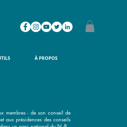
UTILS
À PROPOS
ux membres - de son conseil de
s et aux présidences des conseils
re dans un parc national du N.-B.