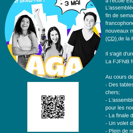
à l'école Ét
L'assemblée
fin de sema
francophone
nouveaux m
(CD)
de la 
Il s'agit d'
La FJFNB fo
Au cours de 
- Des table
chers;
- L'assembl
pour les no
- La finale d
- Un volet 
- Plein de r